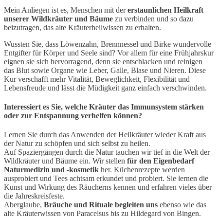
Mein Anliegen ist es, Menschen mit der
erstaunlichen Heilkraft
unserer Wildkräuter und Bäume
zu verbinden und so dazu
beizutragen, das alte Kräuterheilwissen zu erhalten.
Wussten Sie, dass Löwenzahn, Brennnessel und Birke wundervolle
Entgifter für Körper und Seele sind? Vor allem für eine Frühjahrskur
eignen sie sich hervorragend, denn sie entschlacken und reinigen
das Blut sowie Organe wie Leber, Galle, Blase und Nieren. Diese
Kur verschafft mehr Vitalität, Beweglichkeit, Flexibilität und
Lebensfreude und lässt die Müdigkeit ganz einfach verschwinden.
Interessiert es Sie, welche Kräuter das Immunsystem stärken
oder zur Entspannung verhelfen können?
Lernen Sie durch das Anwenden der Heilkräuter wieder Kraft aus
der Natur zu schöpfen und sich selbst zu heilen.
Auf Spaziergängen durch die Natur tauchen wir tief in die Welt der
Wildkräuter und Bäume ein. Wir stellen
für den Eigenbedarf
Naturmedizin und -kosmetik
her. Küchenrezepte werden
ausprobiert und Tees achtsam erkundet und probiert. Sie lernen die
Kunst und Wirkung des Räucherns kennen und erfahren vieles über
die Jahreskreisfeste.
Aberglaube,
Bräuche und Rituale begleiten uns
ebenso wie das
alte Kräuterwissen von Paracelsus bis zu Hildegard von Bingen.