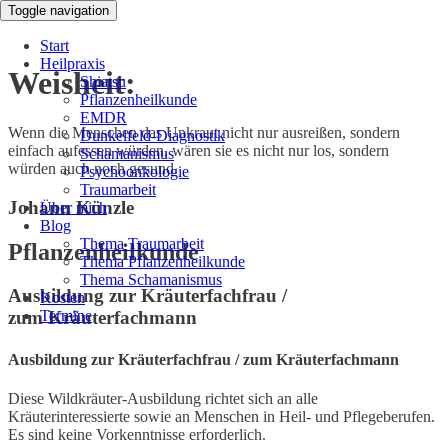
Toggle navigation
Start
Heilpraxis
Weisheit:
Shiatsu
Pflanzenheilkunde
EMDR
Wenn die Menschen das Unkraut nicht nur ausreißen, sondern
Dunkelfeld-Diagnostik
einfach aufessen würden, wären sie es nicht nur los, sondern
Schamanismus
würden auch noch gesund.
Psychoonkologie
Traumarbeit
Johann Künzle
Über mich
Blog
Thema Traumarbeit
Pflanzenheilkunde
Thema Pflanzenheilkunde
Thema Schamanismus
Ausbildung zur Kräuterfachfrau /
Kosten
Termine
zum Kräuterfachmann
Ausbildung zur Kräuterfachfrau / zum Kräuterfachmann
Diese Wildkräuter-Ausbildung richtet sich an alle
Kräuterinteressierte sowie an Menschen in Heil- und Pflegeberufen.
Es sind keine Vorkenntnisse erforderlich.