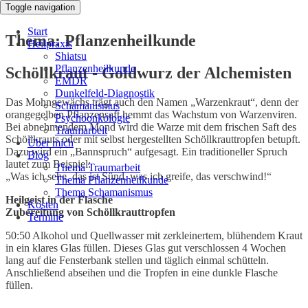
Toggle navigation
Start
Thema: Pflanzenheilkunde
Heilpraxis
Shiatsu
Pflanzenheilkunde
Schöllkraut - Goldwurz der Alchemisten
EMDR
Dunkelfeld-Diagnostik
Das Mohngewächs trägt auch den Namen „Warzenkraut“, denn der
Schamanismus
orangegelben Pflanzensaft hemmt das Wachstum von Warzenviren.
Psychoonkologie
Bei abnehmendem Mond wird die Warze mit dem frischen Saft des
Traumarbeit
Schöllkrauts oder mit selbst hergestellten Schöllkrauttropfen betupft.
Über mich
Dazu wird ein „Bannspruch“ aufgesagt. Ein traditioneller Spruch
Blog
lautet zum Beispiel:
Thema Traumarbeit
„Was ich sehe, das ist Sünd, was ich greife, das verschwind!“
Thema Pflanzenheilkunde
Thema Schamanismus
Heilgeist in der Flasche
Kosten
Zubereitung von Schöllkrauttropfen
Termine
50:50 Alkohol und Quellwasser mit zerkleinertem, blühendem Kraut
in ein klares Glas füllen. Dieses Glas gut verschlossen 4 Wochen
lang auf die Fensterbank stellen und täglich einmal schütteln.
Anschließend abseihen und die Tropfen in eine dunkle Flasche
füllen.