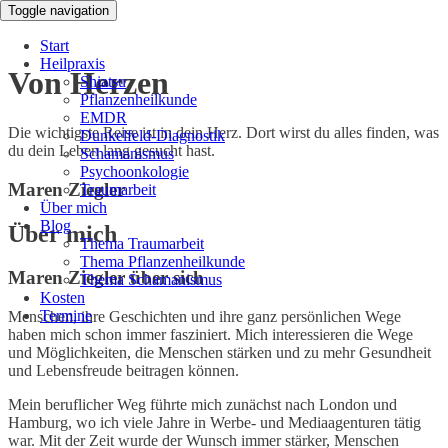
Toggle navigation
Start
Heilpraxis
Von Herzen
Shiatsu
Pflanzenheilkunde
EMDR
Die wichtigste Reise ist in dein Herz. Dort wirst du alles finden, was
Dunkelfeld-Diagnostik
du dein Leben lang gesucht hast.
Schamanismus
Psychoonkologie
Maren Ziegler
Traumarbeit
Über mich
Blog
Über mich
Thema Traumarbeit
Thema Pflanzenheilkunde
Maren Ziegler über sich
Thema Schamanismus
Kosten
Termine
Menschen, ihre Geschichten und ihre ganz persönlichen Wege
haben mich schon immer fasziniert. Mich interessieren die Wege
und Möglichkeiten, die Menschen stärken und zu mehr Gesundheit
und Lebensfreude beitragen können.
Mein beruflicher Weg führte mich zunächst nach London und
Hamburg, wo ich viele Jahre in Werbe- und Mediaagenturen tätig
war. Mit der Zeit wurde der Wunsch immer stärker, Menschen