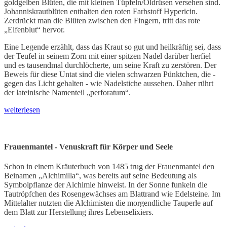
goldgelben Blüten, die mit kleinen Tüpfeln/Öldrüsen versehen sind.
Johanniskrautblüten enthalten den roten Farbstoff Hypericin.
Zerdrückt man die Blüten zwischen den Fingern, tritt das rote
„Elfenblut“ hervor.
Eine Legende erzählt, dass das Kraut so gut und heilkräftig sei, dass
der Teufel in seinem Zorn mit einer spitzen Nadel darüber herfiel
und es tausendmal durchlöcherte, um seine Kraft zu zerstören. Der
Beweis für diese Untat sind die vielen schwarzen Pünktchen, die -
gegen das Licht gehalten - wie Nadelstiche aussehen. Daher rührt
der lateinische Namenteil „perforatum“.
weiterlesen
Frauenmantel - Venuskraft für Körper und Seele
Schon in einem Kräuterbuch von 1485 trug der Frauenmantel den
Beinamen „Alchimilla“, was bereits auf seine Bedeutung als
Symbolpflanze der Alchimie hinweist. In der Sonne funkeln die
Tautröpfchen des Rosengewächses am Blattrand wie Edelsteine. Im
Mittelalter nutzten die Alchimisten die morgendliche Tauperle auf
dem Blatt zur Herstellung ihres Lebenselixiers.