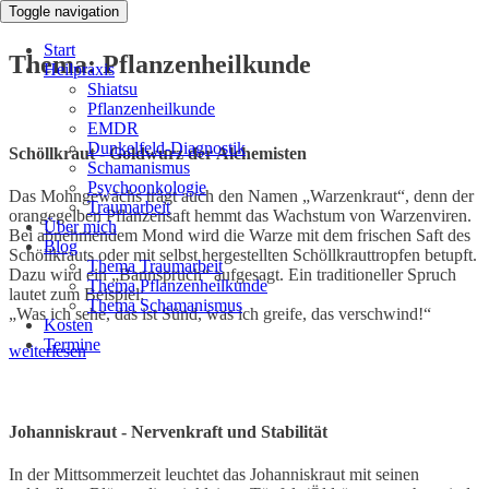
Toggle navigation
Start
Thema: Pflanzenheilkunde
Heilpraxis
Shiatsu
Pflanzenheilkunde
EMDR
Dunkelfeld-Diagnostik
Schöllkraut - Goldwurz der Alchemisten
Schamanismus
Psychoonkologie
Das Mohngewächs trägt auch den Namen „Warzenkraut“, denn der
Traumarbeit
orangegelben Pflanzensaft hemmt das Wachstum von Warzenviren.
Über mich
Bei abnehmendem Mond wird die Warze mit dem frischen Saft des
Blog
Schöllkrauts oder mit selbst hergestellten Schöllkrauttropfen betupft.
Thema Traumarbeit
Dazu wird ein „Bannspruch“ aufgesagt. Ein traditioneller Spruch
Thema Pflanzenheilkunde
lautet zum Beispiel:
Thema Schamanismus
„Was ich sehe, das ist Sünd, was ich greife, das verschwind!“
Kosten
Termine
weiterlesen
Johanniskraut - Nervenkraft und Stabilität
In der Mittsommerzeit leuchtet das Johanniskraut mit seinen