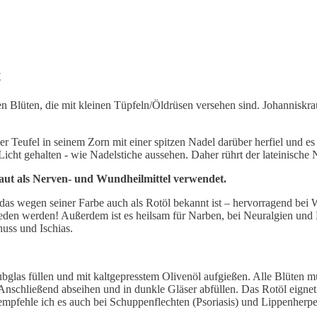
t
en Blüten, die mit kleinen Tüpfeln/Öldrüsen versehen sind. Johanniskra
 der Teufel in seinem Zorn mit einer spitzen Nadel darüber herfiel und 
Licht gehalten - wie Nadelstiche aussehen. Daher rührt der lateinische
aut als Nerven- und Wundheilmittel verwendet.
 – das wegen seiner Farbe auch als Rotöl bekannt ist – hervorragend 
mieden werden! Außerdem ist es heilsam für Narben, bei Neuralgien 
ss und Ischias.
aubglas füllen und mit kaltgepresstem Olivenöl aufgießen. Alle Blüten
 Anschließend abseihen und in dunkle Gläser abfüllen. Das Rotöl eignet 
empfehle ich es auch bei Schuppenflechten (Psoriasis) und Lippenherpe