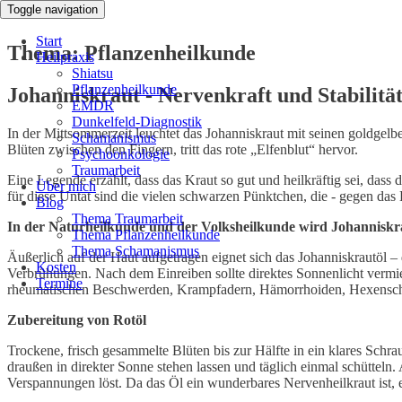
Toggle navigation
Start
Thema: Pflanzenheilkunde
Heilpraxis
Shiatsu
Pflanzenheilkunde
Johanniskraut - Nervenkraft und Stabilitä
EMDR
Dunkelfeld-Diagnostik
In der Mittsommerzeit leuchtet das Johanniskraut mit seinen goldgelb
Schamanismus
Blüten zwischen den Fingern, tritt das rote „Elfenblut“ hervor.
Psychoonkologie
Traumarbeit
Eine Legende erzählt, dass das Kraut so gut und heilkräftig sei, dass
Über mich
für diese Untat sind die vielen schwarzen Pünktchen, die - gegen das 
Blog
Thema Traumarbeit
In der Naturheilkunde und der Volksheilkunde wird Johanniskr
Thema Pflanzenheilkunde
Thema Schamanismus
Äußerlich auf der Haut aufgetragen eignet sich das Johanniskrautöl
Kosten
Verbrühungen. Nach dem Einreiben sollte direktes Sonnenlicht ver
Termine
rheumatischen Beschwerden, Krampfadern, Hämorrhoiden, Hexenschu
Zubereitung von Rotöl
Trockene, frisch gesammelte Blüten bis zur Hälfte in ein klares Schr
draußen in direkter Sonne stehen lassen und täglich einmal schütteln.
Verspannungen löst. Da das Öl ein wunderbares Nervenheilkraut ist, 