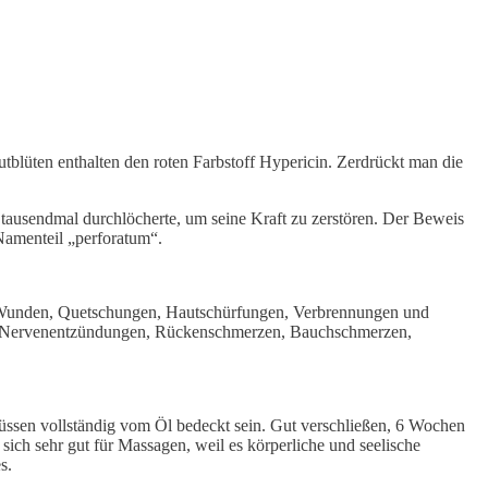
utblüten enthalten den roten Farbstoff Hypericin. Zerdrückt man die
es tausendmal durchlöcherte, um seine Kraft zu zerstören. Der Beweis
 Namenteil „perforatum“.
bei Wunden, Quetschungen, Hautschürfungen, Verbrennungen und
und Nervenentzündungen, Rückenschmerzen, Bauchschmerzen,
 müssen vollständig vom Öl bedeckt sein. Gut verschließen, 6 Wochen
sich sehr gut für Massagen, weil es körperliche und seelische
s.