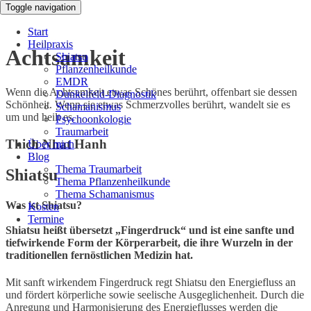
Toggle navigation
Start
Heilpraxis
Achtsamkeit
Shiatsu
Pflanzenheilkunde
EMDR
Wenn die Achtsamkeit etwas Schönes berührt, offenbart sie dessen
Dunkelfeld-Diagnostik
Schönheit. Wenn sie etwas Schmerzvolles berührt, wandelt sie es
Schamanismus
um und heilt es.
Psychoonkologie
Traumarbeit
Thich Nhat Hanh
Über mich
Blog
Thema Traumarbeit
Shiatsu
Thema Pflanzenheilkunde
Thema Schamanismus
Was ist Shiatsu?
Kosten
Termine
Shiatsu heißt übersetzt „Fingerdruck“ und ist eine sanfte und
tiefwirkende Form der Körperarbeit, die ihre Wurzeln in der
traditionellen fernöstlichen Medizin hat.
Mit sanft wirkendem Fingerdruck regt Shiatsu den Energiefluss an
und fördert körperliche sowie seelische Ausgeglichenheit. Durch die
Anregung und Harmonisierung des Energieflusses werden die