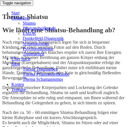
Toggle navigation
Start
Thema: Shiatsu
Heilpraxis
Shiatsu
Pflanzenheilkunde
Wie läuft eine Shiatsu-Behandlung ab?
EMDR
Dunkelfeld-Diagnostik
Nach einem kurzen Vorgespräch legen Sie sich in bequemer
Schamanismus
Kleidung auf einen weichen Futon auf den Boden. Durch
Psychoonkologie
behutsames Abtasten des Bauches erspüre ich zuerst Ihre Energien.
Traumarbeit
Mit tiefer, achtsamer Berührung am ganzen Körper entlang der
Über mich
Meridiane (Energiebahnen) und der Akupunkturpunkte erfolgt die
Blog
ganzkörperliche Behandlung. Dabei nutze ich einfühlsam meine
Thema Traumarbeit
Hände, Daumen, Ellenbogen oder Knie in gleichmäßig fließenden
Thema Pflanzenheilkunde
Bewegungen.
Thema Schamanismus
Kosten
Dehnungen einzelner Körperpartien und Lockerung der Gelenke
Termine
ergänzen die Behandlung. Shiatsu ist sanft und kraftvoll zugleich.
Die Atmosphäre ist sehr ruhig und entspannt, um Ihnen während der
Behandlung die Gelegenheit zu geben, in sich hinein zu spüren.
Nach der ca. 50 – 60-minütigen Shiatsu-Behandlung folgen eine
kleine Ruhephase und ein kurzes Abschlussgespräch.
Es besteht auch die Möglichkeit, Shiatsu im Sitzen oder auf einer