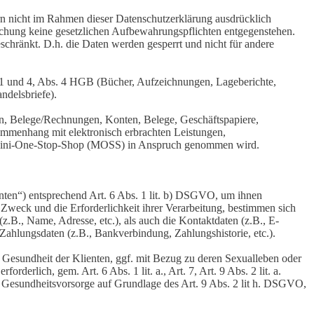
n nicht im Rahmen dieser Datenschutzerklärung ausdrücklich
öschung keine gesetzlichen Aufbewahrungspflichten entgegenstehen.
eschränkt. D.h. die Daten werden gesperrt und nicht für andere
 1 und 4, Abs. 4 HGB (Bücher, Aufzeichnungen, Lageberichte,
ndelsbriefe).
n, Belege/Rechnungen, Konten, Belege, Geschäftspapiere,
mmenhang mit elektronisch erbrachten Leistungen,
er Mini-One-Stop-Shop (MOSS) in Anspruch genommen wird.
ienten“) entsprechend Art. 6 Abs. 1 lit. b) DSGVO, um ihnen
 Zweck und die Erforderlichkeit ihrer Verarbeitung, bestimmen sich
.B., Name, Adresse, etc.), als auch die Kontaktdaten (z.B., E-
Zahlungsdaten (z.B., Bankverbindung, Zahlungshistorie, etc.).
esundheit der Klienten, ggf. mit Bezug zu deren Sexualleben oder
derlich, gem. Art. 6 Abs. 1 lit. a., Art. 7, Art. 9 Abs. 2 lit. a.
Gesundheitsvorsorge auf Grundlage des Art. 9 Abs. 2 lit h. DSGVO,