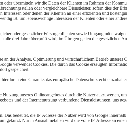
baren oder übermitteln wir die Daten der Klienten im Rahmen der Kommu
 Abrechnungsstellen oder vergleichbare Dienstleister, sofern dies der E
n Interessen oder denen der Klienten an einer effizienten und kostengü
endig ist. um lebenswichtige Interessen der Klienten oder einer ande
glicher oder gesetzlicher Fürsorgepflichten sowie Umgang mit etwaige
en alle drei Jahre überprüft wird; im Übrigen gelten die gesetzlichen 
esse an der Analyse, Optimierung und wirtschaftlichem Betrieb unseres
Google verwendet Cookies. Die durch das Cookie erzeugten Informati
ort gespeichert.
 hierdurch eine Garantie, das europäische Datenschutzrecht einzuhalten
e Nutzung unseres Onlineangebotes durch die Nutzer auszuwerten, um R
ebotes und der Internetnutzung verbundene Dienstleistungen, uns geg
in. Das bedeutet, die IP-Adresse der Nutzer wird von Google innerhalb
m gekürzt. Nur in Ausnahmefällen wird die volle IP-Adresse an einen