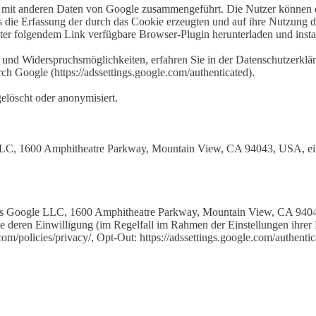
t mit anderen Daten von Google zusammengeführt. Die Nutzer können d
s die Erfassung der durch das Cookie erzeugten und auf ihre Nutzung
ter folgendem Link verfügbare Browser-Plugin herunterladen und install
und Widerspruchsmöglichkeiten, erfahren Sie in der Datenschutzerklär
h Google (https://adssettings.google.com/authenticated).
löscht oder anonymisiert.
 LLC, 1600 Amphitheatre Parkway, Mountain View, CA 94043, USA, ein.
rs Google LLC, 1600 Amphitheatre Parkway, Mountain View, CA 94043
ne deren Einwilligung (im Regelfall im Rahmen der Einstellungen ihre
/policies/privacy/, Opt-Out: https://adssettings.google.com/authentic