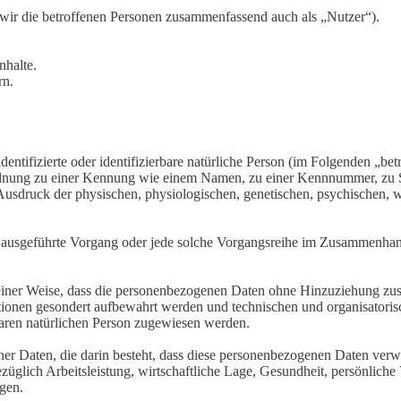
ir die betroffenen Personen zusammenfassend auch als „Nutzer“).
nhalte.
rn.
entifizierte oder identifizierbare natürliche Person (im Folgenden „betr
uordnung zu einer Kennung wie einem Namen, zu einer Kennnummer, zu 
druck der physischen, physiologischen, genetischen, psychischen, wirts
ren ausgeführte Vorgang oder jede solche Vorgangsreihe im Zusammenha
ner Weise, dass die personenbezogenen Daten ohne Hinzuziehung zusätz
tionen gesondert aufbewahrt werden und technischen und organisatoris
rbaren natürlichen Person zugewiesen werden.
ener Daten, die darin besteht, dass diese personenbezogenen Daten ver
glich Arbeitsleistung, wirtschaftliche Lage, Gesundheit, persönliche Vo
agen.