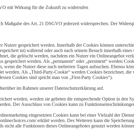
GVO mit Wirkung für die Zukunft zu widerrufen
nach Maßgabe des Art. 21 DSGVO jederzeit widersprechen. Der Widersp
er Nutzer gespeichert werden. Innerhalb der Cookies können unterschi
peichert ist) während oder auch nach seinem Besuch innerhalb eines 
net, die gelöscht werden, nachdem ein Nutzer ein Onlineangebot verlä
tus gespeichert werden. Als „permanent“ oder „persistent“ werden Coo
en, wenn die Nutzer diese nach mehreren Tagen aufsuchen. Ebenso könn
 werden. Als „Third-Party-Cookie“ werden Cookies bezeichnet, die v
dessen Cookies sind spricht man von „First-Party Cookies“).
hierüber im Rahmen unserer Datenschutzerklärung auf.
eichert werden, werden sie gebeten die entsprechende Option in den Sy
erden. Der Ausschluss von Cookies kann zu Funktionseinschränkungen
inemarketing eingesetzten Cookies kann bei einer Vielzahl der Dienste
onlinechoices.com/ erklärt werden. Des Weiteren kann die Speicherung
lls nicht alle Funktionen dieses Onlineangebotes genutzt werden könne