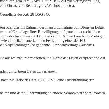
nstleister, gem. Art. 6 Abs. 1 lit. b DSGVO zur Vertragserfüllung
 beim Einsatz von Beauftragten, Webhostern, etc.).
auf Grundlage des Art. 28 DSGVO.
iten oder dies im Rahmen der Inanspruchnahme von Diensten Dritter
ten, auf Grundlage Ihrer Einwilligung, aufgrund einer rechtlichen
eiten oder lassen wir die Daten in einem Drittland nur beim Vorliegen
wie der offiziell anerkannten Feststellung eines der EU
her Verpflichtungen (so genannte „Standardvertragsklauseln“).
wie auf weitere Informationen und Kopie der Daten entsprechend Art.
enden unrichtigen Daten zu verlangen.
tiv nach Maßgabe des Art. 18 DSGVO eine Einschränkung der
halten und deren Übermittlung an andere Verantwortliche zu fordern.