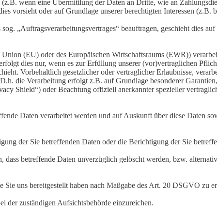
s (z.B. wenn eine Übermittlung der Daten an Dritte, wie an Zahlungsdie
g dies vorsieht oder auf Grundlage unserer berechtigten Interessen (z.B.
s sog. „Auftragsverarbeitungsvertrages“ beauftragen, geschieht dies 
en Union (EU) oder des Europäischen Wirtschaftsraums (EWR)) verarbe
folgt dies nur, wenn es zur Erfüllung unserer (vor)vertraglichen Pflich
hieht. Vorbehaltlich gesetzlicher oder vertraglicher Erlaubnisse, verarb
h. die Verarbeitung erfolgt z.B. auf Grundlage besonderer Garantien, 
cy Shield“) oder Beachtung offiziell anerkannter spezieller vertraglic
effende Daten verarbeitet werden und auf Auskunft über diese Daten so
ung der Sie betreffenden Daten oder die Berichtigung der Sie betreff
 dass betreffende Daten unverzüglich gelöscht werden, bzw. alterna
die Sie uns bereitgestellt haben nach Maßgabe des Art. 20 DSGVO zu er
i der zuständigen Aufsichtsbehörde einzureichen.