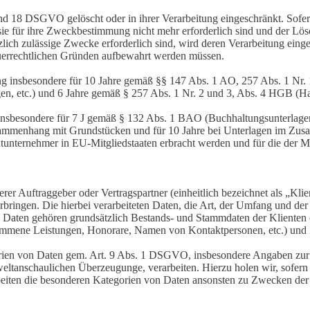
nd 18 DSGVO gelöscht oder in ihrer Verarbeitung eingeschränkt. Sofer
 sie für ihre Zweckbestimmung nicht mehr erforderlich sind und der L
zlich zulässige Zwecke erforderlich sind, wird deren Verarbeitung eing
steuerrechtlichen Gründen aufbewahrt werden müssen.
ng insbesondere für 10 Jahre gemäß §§ 147 Abs. 1 AO, 257 Abs. 1 Nr.
en, etc.) und 6 Jahre gemäß § 257 Abs. 1 Nr. 2 und 3, Abs. 4 HGB (Ha
 insbesondere für 7 J gemäß § 132 Abs. 1 BAO (Buchhaltungsunterlage
sammenhang mit Grundstücken und für 10 Jahre bei Unterlagen im Zusa
htunternehmer in EU-Mitgliedstaaten erbracht werden und für die d
erer Auftraggeber oder Vertragspartner (einheitlich bezeichnet als „Kl
rbringen. Die hierbei verarbeiteten Daten, die Art, der Umfang und der
 Daten gehören grundsätzlich Bestands- und Stammdaten der Klienten (z
enommene Leistungen, Honorare, Namen von Kontaktpersonen, etc.) und 
ien von Daten gem. Art. 9 Abs. 1 DSGVO, insbesondere Angaben zur G
ltanschaulichen Überzeugunge, verarbeiten. Hierzu holen wir, sofern erfor
eiten die besonderen Kategorien von Daten ansonsten zu Zwecken der 