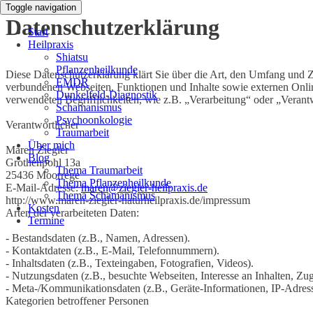
Toggle navigation
Datenschutzerklärung
Start
Heilpraxis
Shiatsu
Pflanzenheilkunde
Diese Datenschutzerklärung klärt Sie über die Art, den Umfang und
EMDR
verbundenen Webseiten, Funktionen und Inhalte sowie externen Onlin
Dunkelfeld-Diagnostik
verwendeten Begrifflichkeiten, wie z.B. „Verarbeitung“ oder „Veran
Schamanismus
Psychoonkologie
Verantwortlicher
Traumarbeit
Über mich
Maren Ziegler
Blog
Grothenpohl 13a
Thema Traumarbeit
25436 Moorrege
Thema Pflanzenheilkunde
E-Mail-Adresse:
maren@ziegler-heilpraxis.de
Thema Schamanismus
http://www.maren-ziegler-naturheilpraxis.de/impressum
Kosten
Arten der verarbeiteten Daten:
Termine
- Bestandsdaten (z.B., Namen, Adressen).
- Kontaktdaten (z.B., E-Mail, Telefonnummern).
- Inhaltsdaten (z.B., Texteingaben, Fotografien, Videos).
- Nutzungsdaten (z.B., besuchte Webseiten, Interesse an Inhalten, Zugr
- Meta-/Kommunikationsdaten (z.B., Geräte-Informationen, IP-Adres
Kategorien betroffener Personen