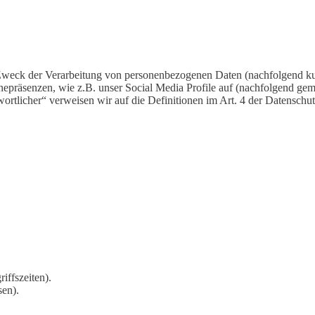
 Zweck der Verarbeitung von personenbezogenen Daten (nachfolgend ku
epräsenzen, wie z.B. unser Social Media Profile auf (nachfolgend gem
twortlicher“ verweisen wir auf die Definitionen im Art. 4 der Datens
iffszeiten).
sen).