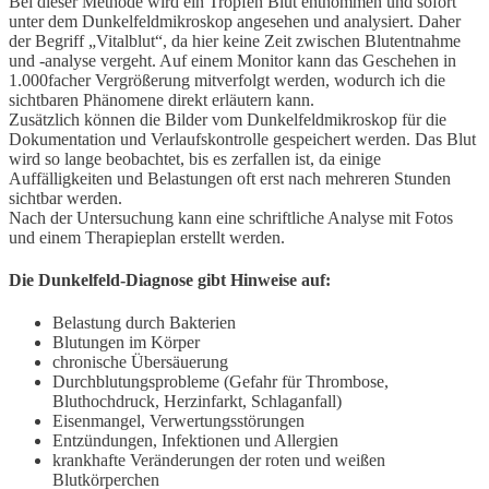
Bei dieser Methode wird ein Tropfen Blut entnommen und sofort
unter dem Dunkelfeldmikroskop angesehen und analysiert. Daher
der Begriff „Vitalblut“, da hier keine Zeit zwischen Blutentnahme
und -analyse vergeht. Auf einem Monitor kann das Geschehen in
1.000facher Vergrößerung mitverfolgt werden, wodurch ich die
sichtbaren Phänomene direkt erläutern kann.
Zusätzlich können die Bilder vom Dunkelfeldmikroskop für die
Dokumentation und Verlaufskontrolle gespeichert werden. Das Blut
wird so lange beobachtet, bis es zerfallen ist, da einige
Auffälligkeiten und Belastungen oft erst nach mehreren Stunden
sichtbar werden.
Nach der Untersuchung kann eine schriftliche Analyse mit Fotos
und einem Therapieplan erstellt werden.
Die Dunkelfeld-Diagnose gibt Hinweise auf:
Belastung durch Bakterien
Blutungen im Körper
chronische Übersäuerung
Durchblutungsprobleme (Gefahr für Thrombose,
Bluthochdruck, Herzinfarkt, Schlaganfall)
Eisenmangel, Verwertungsstörungen
Entzündungen, Infektionen und Allergien
krankhafte Veränderungen der roten und weißen
Blutkörperchen