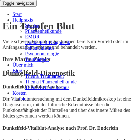
Toggle navigation
Start
Heilpraxis
Ein Tropfen Blut
Shiatsu
Pflanzenheilkunde
EMDR
Viele schwere Erkrankungen können bereits im Vorfeld oder im
Dunkelfeld-Diagnostik
Anfangsstadium erkannt und behandelt werden.
Schamanismus
Psychoonkologie
Ihre Maren Ziegler
Traumarbeit
Über mich
Blog
Dunkelfeld-Diagnostik
Thema Traumarbeit
Thema Pflanzenheilkunde
Dunkelfeld Vitalblut Analyse
Thema Schamanismus
Kosten
Termine
Die Vitalblutuntersuchung mit dem Dunkelfeldmikroskop ist eine
Diagnoseform, mit der hilfreiche Erkenntnisse über die
Funktionsfähigkeit der Blutzellen und über das innere Milieu des
Blutes gewonnen werden können.
Dunkelfeld-Vitalblut-Analyse nach Prof. Dr. Enderlein