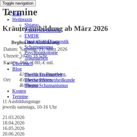
Toggle navigation
Termine
Start
Heilpraxis
Shiatsu
Kräuterausbildung ab März 2026
Pflanzenheilkunde
EMDR
Dunkelfeld-Diagnostik
Beginn der Ausbildung
Schamanismus
Datum:
Samstag, 21. März 2026
Psychoonkologie
Uhrzeit:
10 bis 16 Uhr
Traumarbeit
Kosten:
960,- €/80,-€ mtl.
Über mich
Blog
Umwelthaus Pinneberg,
Thema Traumarbeit
Ort:
Entdeckergarten,
Thema Pflanzenheilkunde
Rellingen
Thema Schamanismus
Kosten
Termine
11 Ausbildungstage
jeweils samstags, 10-16 Uhr
21.03.2026
18.04.2026
16.05.2026
20.06.2026