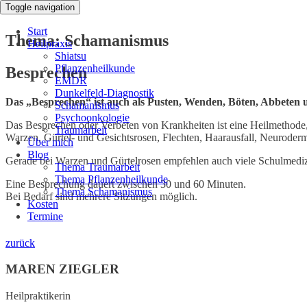
Toggle navigation
Start
Thema: Schamanismus
Heilpraxis
Shiatsu
Pflanzenheilkunde
Besprechen
EMDR
Dunkelfeld-Diagnostik
Das „Besprechen“ ist auch als Pusten, Wenden, Böten, Abbeten 
Schamanismus
Psychoonkologie
Das Besprechen oder Verbeten von Krankheiten ist eine Heilmethode, 
Traumarbeit
Warzen, Gürtel- und Gesichtsrosen, Flechten, Haarausfall, Neurodermi
Über mich
Blog
Gerade bei Warzen und Gürtelrosen empfehlen auch viele Schulmediz
Thema Traumarbeit
Thema Pflanzenheilkunde
Eine Besprechung dauert zwischen 30 und 60 Minuten.
Thema Schamanismus
Bei Bedarf sind mehrere Sitzungen möglich.
Kosten
Termine
zurück
MAREN ZIEGLER
Heilpraktikerin